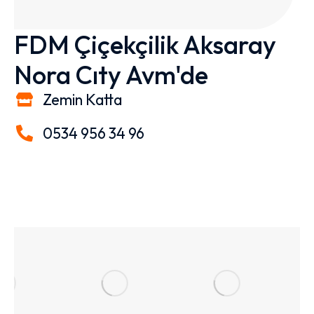
FDM Çiçekçilik Aksaray
Nora Cıty Avm'de​
Zemin Katta
0534 956 34 96