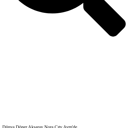
Dünya Döner Aksaray Nora Cıty Avm'de